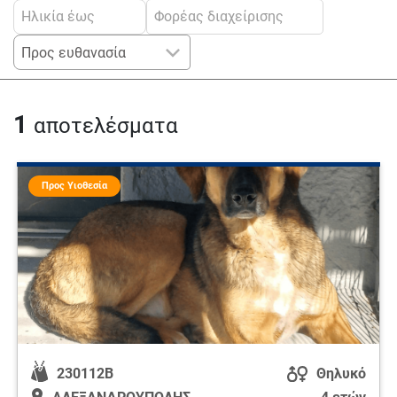
1
αποτελέσματα
Προς Υιοθεσία
230112Β
Θηλυκό