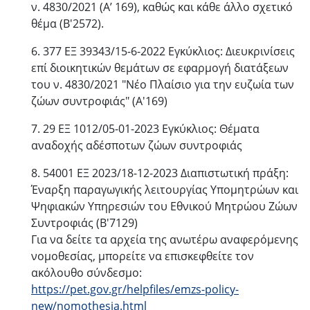
ν. 4830/2021 (Α’ 169), καθώς και κάθε άλλο σχετικό
θέμα (Β'2572).
6. 377 ΕΞ 39343/15-6-2022 Εγκύκλιος: Διευκρινίσεις
επί διοικητικών θεμάτων σε εφαρμογή διατάξεων
του ν. 4830/2021 "Νέο Πλαίσιο για την ευζωία των
ζώων συντροφιάς" (Α'169)
7. 29 ΕΞ 1012/05-01-2023 Εγκύκλιος: Θέματα
αναδοχής αδέσποτων ζώων συντροφιάς
8. 54001 ΕΞ 2023/18-12-2023 Διαπιστωτική πράξη:
Έναρξη παραγωγικής λειτουργίας Υπομητρώων και
Ψηφιακών Υπηρεσιών του Εθνικού Μητρώου Ζώων
Συντροφιάς (Β'7129)
Για να δείτε τα αρχεία της ανωτέρω αναφερόμενης
νομοθεσίας, μπορείτε να επισκεφθείτε τον
ακόλουθο σύνδεσμο:
https://pet.gov.gr/helpfiles/emzs-policy-
new/nomothesia.html