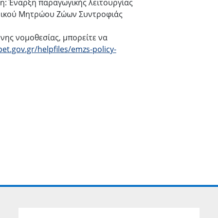
ξη: Έναρξη παραγωγικής λειτουργίας
νικού Μητρώου Ζώων Συντροφιάς
ενης νομοθεσίας, μπορείτε να
pet.gov.gr/helpfiles/emzs-policy-