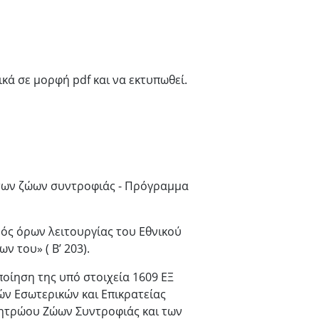
κά σε μορφή pdf και να εκτυπωθεί.
ία των ζώων συντροφιάς - Πρόγραμμα
μός όρων λειτουργίας του Εθνικού
 του» ( Β’ 203).
οίηση της υπό στοιχεία 1609 ΕΞ
ν Εσωτερικών και Επικρατείας
ητρώου Ζώων Συντροφιάς και των