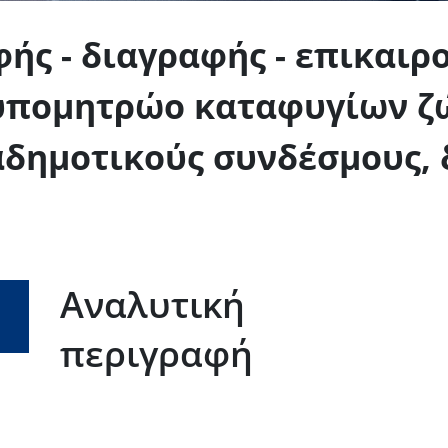
φής - διαγραφής - επικαιρ
 υπομητρώο καταφυγίων ζ
ιαδημοτικούς συνδέσμους,
Αναλυτική
περιγραφή