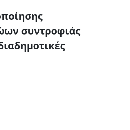
οποίησης
ώων συντροφιάς
 διαδημοτικές