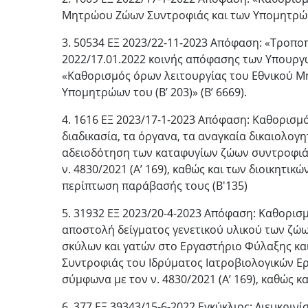
Μητρώου Ζώων Συντροφιάς και των Υπομητρώων
3. 50534 ΕΞ 2023/22-11-2023 Απόφαση: «Τροποπ
2022/17.01.2022 κοινής απόφασης των Υπουργώ
«Καθορισμός όρων λειτουργίας του Εθνικού Μ
Υπομητρώων του (Β’ 203)» (Β’ 6669).
4. 1616 ΕΞ 2023/17-1-2023 Απόφαση: Καθορισμό
διαδικασία, τα όργανα, τα αναγκαία δικαιολογη
αδειοδότηση των καταφυγίων ζώων συντροφιάς
ν. 4830/2021 (Α’ 169), καθώς και των διοικητι
περίπτωση παράβασής τους (Β'135)
5. 31932 ΕΞ 2023/20-4-2023 Απόφαση: Καθορισ
αποστολή δείγματος γενετικού υλικού των ζώω
σκύλων και γατών στο Εργαστήριο Φύλαξης κα
Συντροφιάς του Ιδρύματος Ιατροβιολογικών Ε
σύμφωνα με τον ν. 4830/2021 (Α’ 169), καθώς κα
6. 377 ΕΞ 39343/15-6-2022 Εγκύκλιος: Διευκρινί