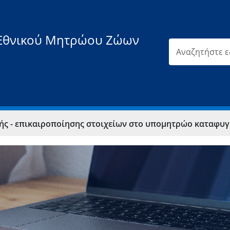
Εθνικού Μητρώου Ζώων
ροποίησης στοιχείων στο υπομητρώο καταφυγίων ζώων συντροφιάς (για δήμους, δι