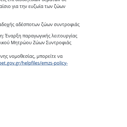
αίσιο για την ευζωία των ζώων
αναδοχής αδέσποτων ζώων συντροφιάς
ξη: Έναρξη παραγωγικής λειτουργίας
νικού Μητρώου Ζώων Συντροφιάς
ενης νομοθεσίας, μπορείτε να
pet.gov.gr/helpfiles/emzs-policy-