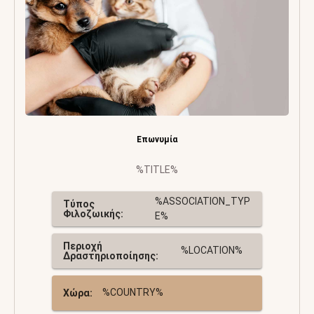
Επωνυμία
%TITLE%
%ASSOCIATION_TYP
Τύπος
Φιλοζωικής:
E%
Περιοχή
%LOCATION%
Δραστηριοποίησης:
%COUNTRY%
Χώρα: