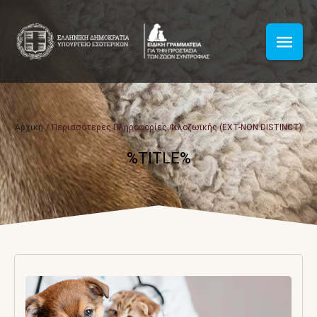
Αρχική
/
Περισσότερες Πληροφορίες Φιλοζωϊκής (EXT-NON DISTINCT)
%TITLE%