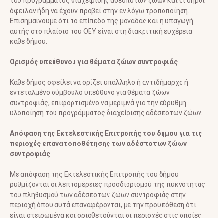
του προγράμματος διαχείρισης αδέσποτων ζώων και οι δήμοι
όφειλαν ήδη να έχουν προβεί στην εν λόγω τροποποίηση.
Επισημαίνουμε ότι το επίπεδο της μονάδας και η υπαγωγή
αυτής στο πλαίσιο του ΟΕΥ είναι στη διακριτική ευχέρεια
κάθε δήμου.
Ορισμός υπεύθυνου για θέματα ζώων συντροφιάς
Κάθε δήμος οφείλει να ορίζει υπάλληλο ή αντιδήμαρχο ή
εντεταλμένο σύμβουλο υπεύθυνο για θέματα ζώων
συντροφιάς, επιφορτισμένο να μεριμνά για την εύρυθμη
υλοποίηση του προγράμματος διαχείρισης αδέσποτων ζώων.
Απόφαση της Εκτελεστικής Επιτροπής του δήμου για τις
περιοχές επανατοποθέτησης των αδέσποτων ζώων
συντροφιάς
Με απόφαση της Εκτελεστικής Επιτροπής του δήμου
ρυθμίζονται οι λεπτομέρειες προσδιορισμού της πυκνότητας
του πληθυσμού των αδέσποτων ζώων συντροφιάς στην
περιοχή όπου αυτά επαναφέρονται, με την προϋπόθεση ότι
είναι στειρωμένα και οριοθετούνται οι περιοχές στις οποίες