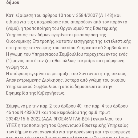
δήμου
Κατ’ εξαίρεση του άρθρου 10 του ν. 3584/2007 (Α’ 143) και
ειδικά για τις υποχρεώσεις που απορρέουν από τον παρόντα
(νόμο), η τροποποίηση του Οργανισμού της Εσωτερικής
Υπηρεσίας των δήμων εγκρίνεται με απόφαση της
Οικονομικής Επιτροπής, κατόπιν εισήγησης της εκτελεστικής
επιτροπής και γνώμης του οικείου Υπηρεσιακού Συμβουλίου.
Η γνώμη του Υπηρεσιακού Συμβουλίου παρέχεται εντός ενός
(1) μηνός από όταν ζητηθεί, άλλως τεκμαίρεται η σύμφωνη
γνώμη του.
Η απόφαση εγκρίνεται με πράξη του Συντονιστή της οικείας
Αποκεντρωμένης Διοίκησης, ύστερα από γνώμη του οικείου
Υπηρεσιακού Συμβουλίου η οποία δημοσιεύεται στην
Εφημερίδα της Κυβερνήσεως.
Σύμφωνα με την παρ. 2 του άρθρου 40, της παρ. 4 του άρθρου
46 του Ν.4830/21 και του κεφαλαίου της αριθ. πρωτ.
39343/15-6-2022 (ΑΔΑ: 9ΓΟΕ46ΜΤΛ6-ΒΕΦ) εγκυκλίου του
ΥΠΕΣ η τροποποίηση του Οργανισμού Εσωτερικής Υπηρεσίας
των δήμων είναι αναγκαία για την οργάνωση και την εφαρμογή