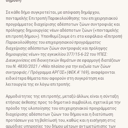
δήμου»)
Σε κάθε δήμο συγκροτείται, με απόφαση δημάρχου,
πενταμελής Επιτροπή Παρακολούθησης του επιχειρησιακού
προγράμματος διαχείρισης αδέσποτων ζώων συντροφιάς και
πρόληψης δημιουργίας νέων αδέσποτων ζώων («πενταμελής
επιτροπή δήμου»). Υπενθυμίζουμε ότι στο κεφάλαιο
«Επιτροπή
Παρακολούθησης του επιχειρησιακού προγράμματος
διαχείρισης αδέσποτων ζώων συντροφιάς και πρόληψης
δημιουργίας νέων» της εγκυκλίου 377/15-6-22 του ΥΠΕΣ:
Διευκρινίσεις επί διοικητικών θεμάτων σε εφαρμογή διατάξεων
του Ν. 4830/2021 / «Νέο πλαίσιο για την ευζωία των ζώων
συντροφιάς / Πρόγραμμα ΑΡΓΟΣ» (ΦΕΚ Α’ 169),
αναφέρονται
ειδικότερα θέματα που αφορούν στη συγκρότηση και
λειτουργία της εν λόγω επιτροπής.
Αρμοδιότητες της επιτροπής, μεταξύ άλλων, είναι η σύνταξη
ετήσιας έκθεσης προς το δημοτικό συμβούλιο, σχετικά με την
πρόοδο της υλοποίησης του επιχειρησιακού προγράμματος
διαχείρισης αδέσποτων ζώων του δήμου και η διατύπωση
προτάσεων για τη βελτίωσή του, καθώς και η εισήγηση στις
αρμόδιες υπηρεσίες του δήμου μέτρων αντιμετώπισης των