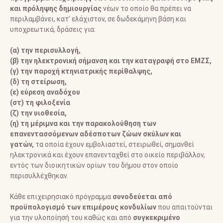
και πρόληψης δημιουργίας
νέων το οποίο θα πρέπει να
περιλαμβάνει, κατ’ ελάχιστον, σε δωδεκάμηνη βάση και
υποχρεωτικά, δράσεις για:
(α) την περισυλλογή,
(β) την ηλεκτρονική σήμανση και την καταγραφή στο ΕΜΖΣ,
(γ) την παροχή κτηνιατρικής περίθαλψης,
(δ) τη στείρωση,
(ε) εύρεση αναδόχου
(στ) τη φιλοξενία
(ζ) την υιοθεσία,
(η) τη μέριμνα και την παρακολούθηση των
επανεντασσόμενων αδέσποτων ζώων σκύλων και
γατών,
τα οποία έχουν εμβολιαστεί, στειρωθεί, σημανθεί
ηλεκτρονικά και έχουν επανενταχθεί στο οικείο περιβάλλον,
εντός των διοικητικών ορίων του δήμου στον οποίο
περισυλλέχθηκαν.
Κάθε επιχειρησιακό πρόγραμμα
συνοδεύεται από
προϋπολογισμό των επιμέρους κονδυλίων
που απαιτούνται
για την υλοποίησή του καθώς και από
συγκεκριμένο