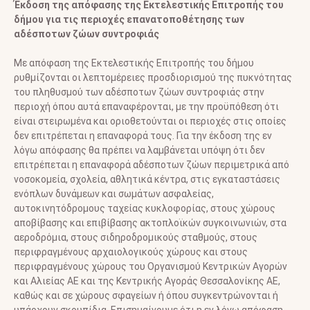
Έκδοση της απόφασης της Εκτελεστικής Επιτροπής του
δήμου για τις περιοχές επανατοποθέτησης των
αδέσποτων ζώων συντροφιάς
Με απόφαση της Εκτελεστικής Επιτροπής του δήμου
ρυθμίζονται οι λεπτομέρειες προσδιορισμού της πυκνότητας
του πληθυσμού των αδέσποτων ζώων συντροφιάς στην
περιοχή όπου αυτά επαναφέρονται, με την προϋπόθεση ότι
είναι στειρωμένα και οριοθετούνται οι περιοχές στις οποίες
δεν επιτρέπεται η επαναφορά τους. Για την έκδοση της εν
λόγω απόφασης θα πρέπει να λαμβάνεται υπόψη ότι δεν
επιτρέπεται η επαναφορά αδέσποτων ζώων περιμετρικά από
νοσοκομεία, σχολεία, αθλητικά κέντρα, στις εγκαταστάσεις
ενόπλων δυνάμεων και σωμάτων ασφαλείας,
αυτοκινητόδρομους ταχείας κυκλοφορίας, στους χώρους
αποβίβασης και επιβίβασης ακτοπλοϊκών συγκοινωνιών, στα
αεροδρόμια, στους σιδηροδρομικούς σταθμούς, στους
περιφραγμένους αρχαιολογικούς χώρους και στους
περιφραγμένους χώρους του Οργανισμού Κεντρικών Αγορών
και Αλιείας ΑΕ και της Κεντρικής Αγοράς Θεσσαλονίκης ΑΕ,
καθώς και σε χώρους σφαγείων ή όπου συγκεντρώνονται ή
υπάρχουν σκουπίδια. Επισημαίνουμε ότι η εν λόγω απόφαση