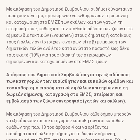
Με απόφαση του Δημοτικού Συμβουλίου, οι δήμοι δύνανται να
παρέχουν κίνητρα, προκειμένου να ενθαρρύνουν τη σήμανση
και καταχώριση στο ΕΜΖΣ των σκύλων και των γατών, τη
στείρωσή τους, καθώς και την υιοθεσία αδέσποτων ζώων είτε:
α) μέσω διατακτικών («voucher») στους δημότες ή κατοίκους
τους ή άλλων αντίστοιχων κινήτρων, είτε β) με μείωση των
δημοτικών τελών ανά έτος κατά ανώτατο ποσοστό έως δέκα
τοις εκατό (10%) για τους ιδιοκτήτες στειρωμένων,
σημασμένων και καταχωρημένων στο ΕΜΖΣ ζώων.
Απόφαση του Δημοτικού Συμβουλίου για την εξειδίκευση
των κατηγοριών των ευαίσθητων και ευπαθών ομάδων και
τον καθορισμό εισοδηματικών ή άλλων κριτηρίων για τη
δωρεάν σήμανση, καταγραφή στο ΕΜΖΣ, στείρωση και
εμβολιασμό των ζώων συντροφιάς (γατών και σκύλων).
Με απόφαση του Δημοτικού Συμβουλίου κάθε δήμου μπορούν
να εξειδικεύονται οι κατηγορίες ευαίσθητων και ευπαθών
ομάδων της παρ. 13 του άρθρου 4 και να ορίζονται
εισοδηματικά ή άλλα κριτήρια για τη δωρεάν σήμανση,