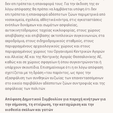
δεν επιτρέπεται η επαναφορά τους. Για την έκδοση της εν
λόγω απόφασης θα πρέπει να λαμβάνεται υπόψη ότι δεν
επιτρέπεται η επαναφορά αδέσποτων ζώων περιμετρικά από
νοσοκομεία, σχολεία, αθλητικά κέντρα, στις εγκαταστάσεις
ενόπλων δυνάμεων και σωμάτων ασφαλείας,
αυτοκινητόδρομους ταχείας κυκλοφορίας, στους χώρους
αποβίβασης και επιβίβασης ακτοπλοϊκών συγκοινωνιών, στα
αεροδρόμια, στους σιδηροδρομικούς σταθμούς, στους
περιφραγμένους αρχαιολογικούς χώρους και στους
περιφραγμένους χώρους του Οργανισμού Κεντρικών Αγορών
και Αλιείας ΑΕ και της Κεντρικής Αγοράς Θεσσαλονίκης ΑΕ,
καθώς και σε χώρους σφαγείων ή όπου συγκεντρώνονται ή
υπάρχουν σκουπίδια. Επισημαίνουμε ότι η εν λόγω απόφαση
σχετίζεται με τη δράση «του παρόντος, ως προς την
εξασφάλιση των συνθηκών ευζωίας των επανεντασσόμενων
στο οικείο περιβάλλον αδέσποτων ζώων συντροφιάς και της
ασφάλειας των πολιτών.
Απόφαση Δημοτικού Συμβουλίου για παροχή κινήτρων για
την σήμανση, τη στείρωση, την καταχώριση και την
υιοθεσία σκύλων και γατών