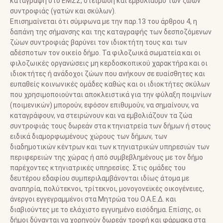
καταγραφή στο ΕΜΖΣ, στείρωση και εμβολιασμό των ζώων
συντροφιάς (γατών και σκύλων).
Επισημαίνεται ότι σύμφωνα με την παρ.13 του άρθρου 4, η
δαπάνη της σήμανσης και της καταγραφής των δεσποζόμενων
ζώων συντροφιάς βαρύνει τον ιδιοκτήτη τους και των
αδέσποτων τον οικείο δήμο. Τα φιλοζωικά σωματεία και οι
φιλοζωικές οργανώσεις μη κερδοσκοπικού χαρακτήρα και οι
ιδιοκτήτες ή ανάδοχοι ζώων που ανήκουν σε ευαίσθητες και
ευπαθείς κοινωνικές ομάδες καθώς και οι ιδιοκτήτες σκύλων
που χρησιμοποιούνται αποκλειστικά για την φύλαξη ποιμνίων
(ποιμενικών) μπορούν, εφόσον επιθυμούν, να σημαίνουν, να
καταγράφουν, να στειρώνουν και να εμβολιάζουν τα ζώα
συντροφιάς τους δωρεάν στα κτηνιατρεία των δήμων ή στους
ειδικά διαμορφωμένους χώρους των δήμων, των
διαδημοτικών κέντρων και των κτηνιατρικών υπηρεσιών των
περιφερειών της χώρας ή από συμβεβλημένους με τον δήμο
παρέχοντες κτηνιατρικές υπηρεσίες. Στις ομάδες του
δευτέρου εδαφίου συμπεριλαμβάνονται ιδίως άτομα με
αναπηρία, πολύτεκνοι, τρίτεκνοι, μονογονεϊκές οικογένειες,
άνεργοι εγγεγραμμένοι στα Μητρώα του Ο.Α.Ε.Δ. και
διαβιούντες με το ελάχιστο εγγυημένο εισόδημα. Επίσης, οι
δήμοι δύνανται να χορηγούν δωρεάν τροφή και φάρμακα στα