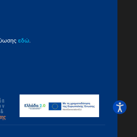
κτύωσης
εδώ
.