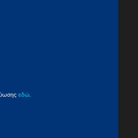
κτύωσης
εδώ
.