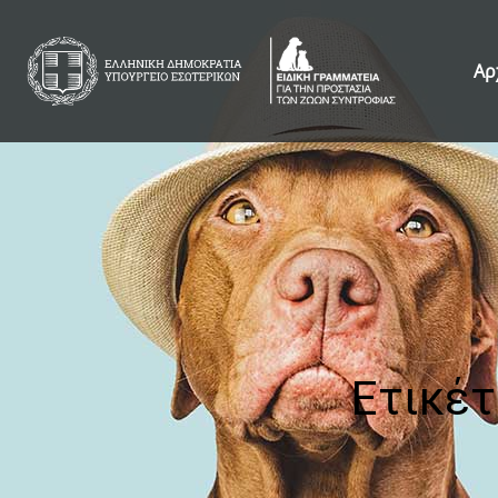
Αρ
Ετικέτ