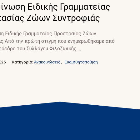
ίνωση Ειδικής Γραμματείας
τασίας Ζώων Συντροφιάς
η Ειδικής Γραμματείας Προστασίας Ζώων
ς Από την πρώτη στιγμή που ενημερωθήκαμε από
ρόεδρο του Συλλόγου Φιλοζωικής …
2025
Κατηγορία: 
Ανακοινώσεις
,
Ευαισθητοποίηση