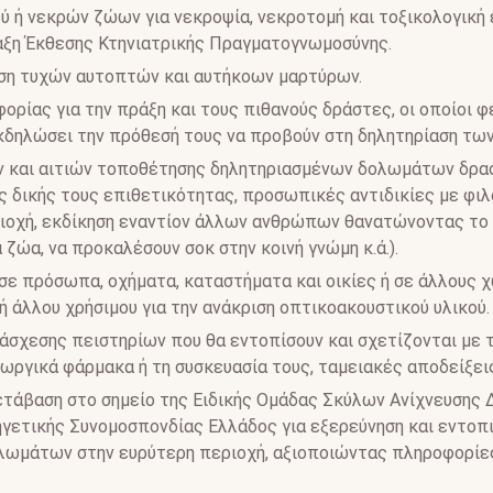
 ή νεκρών ζώων για νεκροψία, νεκροτομή και τοξικολογική 
αξη Έκθεσης Κτηνιατρικής Πραγματογνωμοσύνης.
αση τυχών αυτοπτών και αυτήκοων μαρτύρων.
ορίας για την πράξη και τους πιθανούς δράστες, οι οποίοι φ
κδηλώσει την πρόθεσή τους να προβούν στη δηλητηρίαση τω
ν και αιτιών τοποθέτησης δηλητηριασμένων δολωμάτων δρασ
 δικής τους επιθετικότητας, προσωπικές αντιδικίες με φιλ
ιοχή, εκδίκηση εναντίον άλλων ανθρώπων θανατώνοντας το κ
α ζώα, να προκαλέσουν σοκ στην κοινή γνώμη κ.ά.).
σε πρόσωπα, οχήματα, καταστήματα και οικίες ή σε άλλους
ή άλλου χρήσιμου για την ανάκριση οπτικοακουστικού υλικού.
σχεσης πειστηρίων που θα εντοπίσουν και σχετίζονται με 
εωργικά φάρμακα ή τη συσκευασία τους, ταμειακές αποδείξεις 
ετάβαση στο σημείο της Ειδικής Ομάδας Σκύλων Ανίχνευσης
γετικής Συνομοσπονδίας Ελλάδος για εξερεύνηση και εντοπ
ωμάτων στην ευρύτερη περιοχή, αξιοποιώντας πληροφορίες