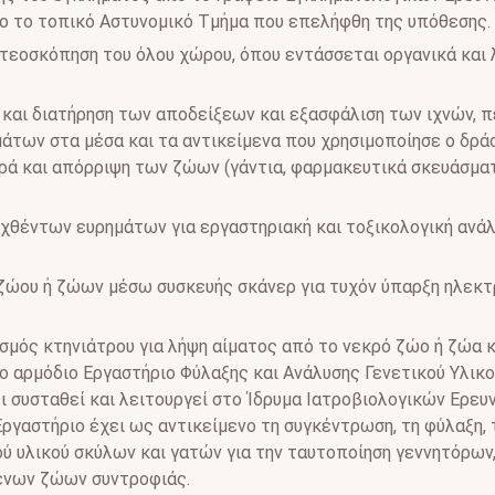
ίο το τοπικό Αστυνομικό Τμήμα που επελήφθη της υπόθεσης.
τεοσκόπηση του όλου χώρου, όπου εντάσσεται οργανικά και 
 και διατήρηση των αποδείξεων και εξασφάλιση των ιχνών, π
άτων στα μέσα και τα αντικείμενα που χρησιμοποίησε ο δράσ
ρά και απόρριψη των ζώων (γάντια, φαρμακευτικά σκευάσματ
θέντων ευρημάτων για εργαστηριακή και τοξικολογική ανά
ζώου ή ζώων μέσω συσκευής σκάνερ για τυχόν ύπαρξη ηλεκτ
ισμός κτηνιάτρου για λήψη αίματος από το νεκρό ζώο ή ζώα 
το αρμόδιο Εργαστήριο Φύλαξης και Ανάλυσης Γενετικού Υλι
 έχει συσταθεί και λειτουργεί στο Ίδρυμα Ιατροβιολογικών Ερε
Εργαστήριο έχει ως αντικείμενο τη συγκέντρωση, τη φύλαξη, 
ού υλικού σκύλων και γατών για την ταυτοποίηση γεννητόρων
ένων ζώων συντροφιάς.