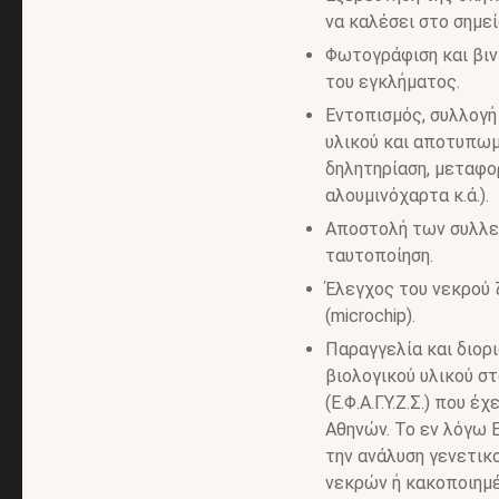
να καλέσει στο σημε
Φωτογράφιση και βιν
του εγκλήματος.
Εντοπισμός, συλλογή
υλικού και αποτυπωμ
δηλητηρίαση, μεταφο
αλουμινόχαρτα κ.ά.).
Αποστολή των συλλεχ
ταυτοποίηση.
Έλεγχος του νεκρού 
(microchip).
Παραγγελία και διορ
βιολογικού υλικού σ
(Ε.Φ.Α.Γ.Υ.Ζ.Σ.) που
Αθηνών. Το εν λόγω 
την ανάλυση γενετικ
νεκρών ή κακοποιημ