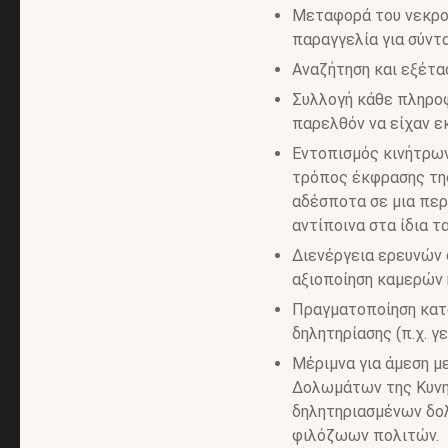
Μεταφορά του νεκρού
παραγγελία για σύντ
Αναζήτηση και εξέτ
Συλλογή κάθε πληροφ
παρελθόν να είχαν ε
Εντοπισμός κινήτρω
τρόπος έκφρασης της
αδέσποτα σε μια περ
αντίποινα στα ίδια τ
Διενέργεια ερευνών 
αξιοποίηση καμερών 
Πραγματοποίηση κατά
δηλητηρίασης (π.χ. γ
Μέριμνα για άμεση μ
Δολωμάτων της Κυνη
δηλητηριασμένων δολ
φιλόζωων πολιτών.