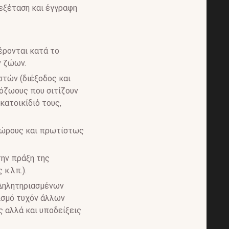
εξέταση και έγγραφη
έρονται κατά το
ν ζώων.
τών (διέξοδος και
όζωους που σιτίζουν
ατοικίδιό τους,
 χώρους και πρωτίστως
την πράξη της
κ.λπ.).
 Δηλητηριασμένων
ισμό τυχόν άλλων
 αλλά και υποδείξεις