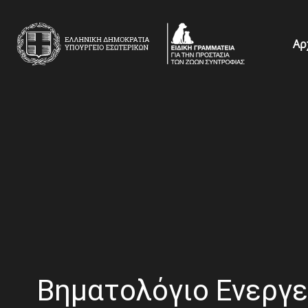
Αρ
Βηματολόγιο Ενεργει