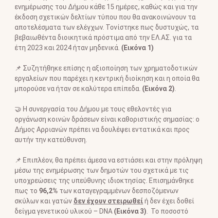
ενημέρωσης του Δήμου κάθε 15 ημέρες, καθώς και για την
έκδοση σχετικών δελτίων τύπου που θα ανακοινώνουν τα
αποτελέσματα των ελέγχων. Τονίστηκε πως δυστυχώς, τα
βεβαιωθέντα διοικητικά πρόστιμα από την ΕΛ.ΑΣ. για τα
έτη 2023 και 2024 ήταν μηδενικά.
(Εικόνα 1)
📌 Συζητήθηκε επίσης η αξιοποίηση των χρηματοδοτικών
εργαλείων που παρέχει η κεντρική διοίκηση και η οποία θα
μπορούσε να ήταν σε καλύτερα επίπεδα.
(Εικόνα 2)
.
🤝 Η συνεργασία του Δήμου με τους εθελοντές για
οργάνωση κοινών δράσεων είναι καθοριστικής σημασίας: ο
Δήμος Αρριανών πρέπει να δουλέψει εντατικά και προς
αυτήν την κατεύθυνση.
📌 Επιπλέον, θα πρέπει άμεσα να εστιάσει και στην πρόληψη
μέσω της ενημέρωσης των δημοτών του σχετικά με τις
υποχρεώσεις της υπεύθυνης ιδιοκτησίας. Επισημάνθηκε
πως το
96,2%
των καταγεγραμμένων δεσποζόμενων
σκύλων και γατών
δεν έχουν στειρωθεί
ή δεν έχει δοθεί
δείγμα γενετικού υλικού – DNA
(Εικόνα 3)
. Το ποσοστό