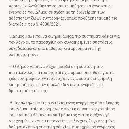
γ
Αρριανών. Αναλύθηκαν και αποτιμήθηκαν τα έργα και οι
ω
ενέργειες του Δήμου σε σχέση με τη διαχείριση των
γ
αδέσποτων ζώων συντροφιάς, όπως προβλέπεται από τις
ή
διατάξεις του Ν. 4830/2021.
ς
Β
O Δήμος καλείται να κινηθεί άμεσα πιο συστηματικά και για
ί
τον λόγο αυτό παρασχέθηκαν συγκεκριμένες συστάσεις,
ν
συνοδευόμενες από καθορισμένα ορόσημα για την
τ
υλοποίησή τους.
ε
ο
✅ Ο Δήμος Αρριανών έχει προβεί στη σύσταση της
πενταμελούς επιτροπής και έχει ορίσει υπεύθυνο για τα
ζώα συντροφιάς. Εντούτοις, δεν έχει συστήσει τριμελή
επιτροπή, ενώ η πενταμελής δεν είναι ενεργή στις
δραστηριότητές της.
📌 Παράλληλα με τις συντονισμένες ενέργειες από πλευράς
του Δήμου, καίριας σημασίας είναι η άμεση ενεργοποίηση
του τοπικού Αστυνομικού Τμήματος για τη διεξαγωγή
στοχευμένων και αυτεπάγγελτων ελέγχων. Συγκεκριμένα,
δόθηκε σχετική αυστηρή οδηγία με υποχρέωση έγγραφης