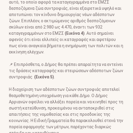
αυτό, το οποίο αφορά τα καταγεγραμμένα στο ΕΜΖΣ
δεσποζόμενα ζώα συντροφιάς, είναι εξαιρετικά υψηλό και
αποτυπώνει τον κίνδυνο δημιουργίας νέων αδέσποτων
ζώων. Επιπλέον, ο εκτιμώμενος αριθμός δεσποζόμενων
σκύλων είναι από 2.980 ως 4.470, έναντι των 932
καταγεγραμμένων στο ΕΜΖΣ
(Εικόνα 4)
. Αυτό σημαίνει
αφενός ότι είναι ελλιπείς οι καταγραφές και αφετέρου
πως είναι αναγκαία βήματα η ενημέρωση των πολιτών και η
εκκίνηση ελέγχων.
📌 Επιπρόσθετα, ο Δήμος θα πρέπει απαραίτητα να εντείνει
τις δράσεις καταγραφής και στειρώσεων αδέσποτων ζώων
συντροφιάς.
(Εικόνα 5)
.
Η διαχείριση των αδέσποτων ζώων συντροφιάς αποτελεί
θεσμοθετημένη υποχρέωση για κάθε Δήμο. Ο Δήμος
Αρριανών οφείλει να αλλάξει πορεία και να κινηθεί προς τη
σωστή κατεύθυνση, προκειμένου να ανταποκριθεί στις
απαιτήσεις της νομοθεσίας και στις προσδοκίες της
κοινωνίας. Η Ειδική Γραμματεία θα παρακολουθεί στενά την
πορεία εφαρμογής των μέτρων, παρέχοντας διαρκώς
στήριξη και κατευθύνσεις.