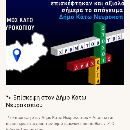
🐾 Επίσκεψη στον Δήμο Κάτω
Νευροκοπίου
🐾 Επίσκεψη στον Δήμο Κάτω Νευροκοπίου – Απαιτείται
περαιτέρω ενίσχυση των υφιστάμενων προσπαθειών 📌 Ο
Ειδικός Γραμματέας …