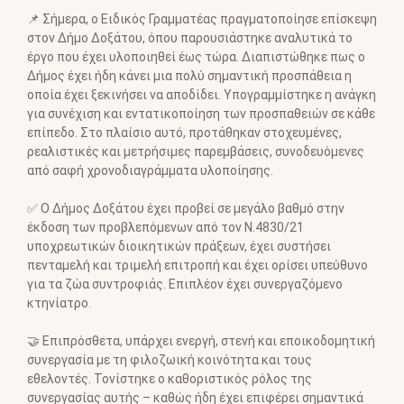
γ
📌 Σήμερα, ο Ειδικός Γραμματέας πραγματοποίησε επίσκεψη
ω
στον Δήμο Δοξάτου, όπου παρουσιάστηκε αναλυτικά το
γ
έργο που έχει υλοποιηθεί έως τώρα. Διαπιστώθηκε πως ο
ή
Δήμος έχει ήδη κάνει μια πολύ σημαντική προσπάθεια η
ς
οποία έχει ξεκινήσει να αποδίδει. Υπογραμμίστηκε η ανάγκη
Β
για συνέχιση και εντατικοποίηση των προσπαθειών σε κάθε
ί
επίπεδο. Στο πλαίσιο αυτό, προτάθηκαν στοχευμένες,
ν
ρεαλιστικές και μετρήσιμες παρεμβάσεις, συνοδευόμενες
τ
από σαφή χρονοδιαγράμματα υλοποίησης.
ε
ο
✅ Ο Δήμος Δοξάτου έχει προβεί σε μεγάλο βαθμό στην
έκδοση των προβλεπόμενων από τον Ν.4830/21
υποχρεωτικών διοικητικών πράξεων, έχει συστήσει
πενταμελή και τριμελή επιτροπή και έχει ορίσει υπεύθυνο
για τα ζώα συντροφιάς. Επιπλέον έχει συνεργαζόμενο
κτηνίατρο.
🤝
Επιπρόσθετα, υπάρχει ενεργή, στενή και εποικοδομητική
συνεργασία με τη φιλοζωική κοινότητα και τους
εθελοντές. Τονίστηκε ο καθοριστικός ρόλος της
συνεργασίας αυτής – καθώς ήδη έχει επιφέρει σημαντικά