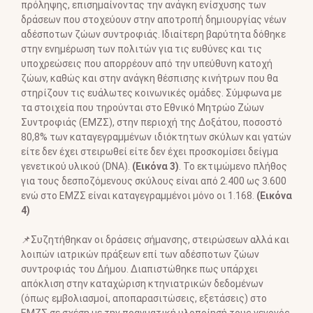
πρόληψης, επισημαίνοντας την ανάγκη ενίσχυσης των
δράσεων που στοχεύουν στην αποτροπή δημιουργίας νέων
αδέσποτων ζώων συντροφιάς. Ιδιαίτερη βαρύτητα δόθηκε
στην ενημέρωση των πολιτών για τις ευθύνες και τις
υποχρεώσεις που απορρέουν από την υπεύθυνη κατοχή
ζώων, καθώς και στην ανάγκη θέσπισης κινήτρων που θα
στηρίζουν τις ευάλωτες κοινωνικές ομάδες. Σύμφωνα με
τα στοιχεία που τηρούνται στο Εθνικό Μητρώο Ζώων
Συντροφιάς (ΕΜΖΣ), στην περιοχή της Δοξάτου, ποσοστό
80,8% των καταγεγραμμένων ιδιόκτητων σκύλων και γατών
είτε δεν έχει στειρωθεί είτε δεν έχει προσκομίσει δείγμα
γενετικού υλικού (DNA).
(Εικόνα 3)
. Το εκτιμώμενο πλήθος
για τους δεσποζόμενους σκύλους είναι από 2.400 ως 3.600
ενώ στο ΕΜΖΣ είναι καταγεγραμμένοι μόνο οι 1.168.
(Εικόνα
4)
📌Συζητήθηκαν οι δράσεις σήμανσης, στειρώσεων αλλά και
λοιπών ιατρικών πράξεων επί των αδέσποτων ζώων
συντροφιάς του Δήμου. Διαπιστώθηκε πως υπάρχει
απόκλιση στην καταχώριση κτηνιατρικών δεδομένων
(όπως εμβολιασμοί, αποπαρασιτώσεις, εξετάσεις) στο
ΕΜΖΣ σε σχέση με την πραγματική υλοποίησή τους γεγονός