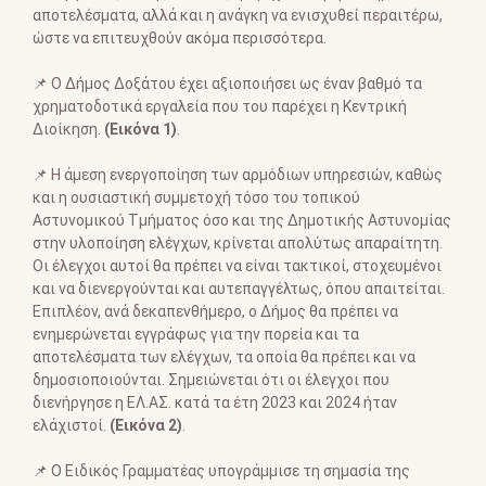
αποτελέσματα, αλλά και η ανάγκη να ενισχυθεί περαιτέρω,
ώστε να επιτευχθούν ακόμα περισσότερα.
📌 Ο Δήμος Δοξάτου έχει αξιοποιήσει ως έναν βαθμό τα
χρηματοδοτικά εργαλεία που του παρέχει η Κεντρική
Διοίκηση.
(Εικόνα 1)
.
📌 Η άμεση ενεργοποίηση των αρμόδιων υπηρεσιών, καθώς
και η ουσιαστική συμμετοχή τόσο του τοπικού
Αστυνομικού Τμήματος όσο και της Δημοτικής Αστυνομίας
στην υλοποίηση ελέγχων, κρίνεται απολύτως απαραίτητη.
Οι έλεγχοι αυτοί θα πρέπει να είναι τακτικοί, στοχευμένοι
και να διενεργούνται και αυτεπαγγέλτως, όπου απαιτείται.
Επιπλέον, ανά δεκαπενθήμερο, ο Δήμος θα πρέπει να
ενημερώνεται εγγράφως για την πορεία και τα
αποτελέσματα των ελέγχων, τα οποία θα πρέπει και να
δημοσιοποιούνται. Σημειώνεται ότι οι έλεγχοι που
διενήργησε η ΕΛ.ΑΣ. κατά τα έτη 2023 και 2024 ήταν
ελάχιστοί.
(Εικόνα 2)
.
📌 Ο Ειδικός Γραμματέας υπογράμμισε τη σημασία της